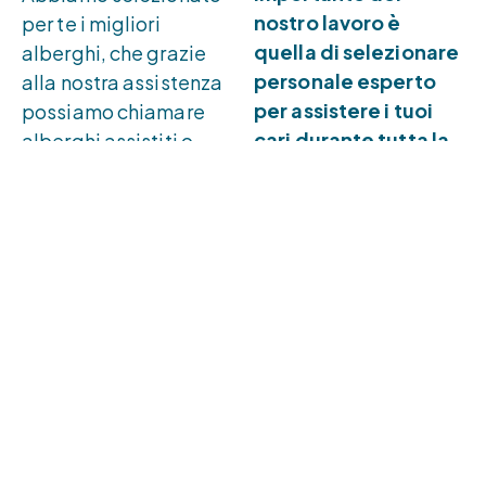
nostro lavoro è
per te i migliori
quella di selezionare
alberghi, che grazie
personale esperto
alla nostra assistenza
per assistere i tuoi
possiamo chiamare
cari durante tutta la
alberghi assistiti o
vacanza.
case albergo per
anziani
Fiducia,
autosufficienti, in
professionalità
tutta Italia con le
caratteristiche giuste
e serenità sono
per far trascorrere ai
le nostre stelle
tuoi cari una
polari.
splendida vacanza.
Ti forniamo
I nostri alberghi per
direttamente in
anziani si trovano nel
Hotel:
• Operatori
Lazio
, in
Lombardia
,