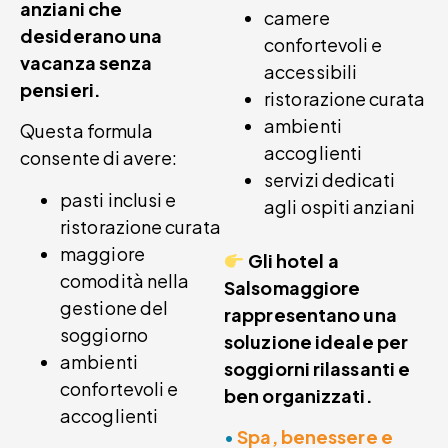
anziani che
camere
desiderano una
confortevoli e
vacanza senza
accessibili
pensieri.
ristorazione curata
ambienti
Questa formula
accoglienti
consente di avere:
servizi dedicati
pasti inclusi e
agli ospiti anziani
ristorazione curata
maggiore
Gli hotel a
comodità nella
Salsomaggiore
gestione del
rappresentano una
soggiorno
soluzione ideale per
ambienti
soggiorni rilassanti e
confortevoli e
ben organizzati.
accoglienti
•
Spa, benessere e