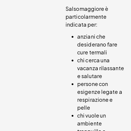
Salsomaggiore è
particolarmente
indicata per:
anziani che
desiderano fare
cure termali
chi cerca una
vacanza rilassante
e salutare
persone con
esigenze legate a
respirazione e
pelle
chi vuole un
ambiente