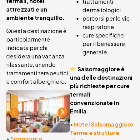
termali, hotel
trattamenti
attrezzati e un
dermatologici
ambiente tranquillo.
percorsi per le vie
respiratorie
Questa destinazione è
cure specifiche
particolarmente
per il benessere
indicata per chi
generale
desidera una vacanza
rilassante, unendo
Salsomaggiore è
trattamenti terapeutici
una delle destinazioni
e comfort alberghiero.
più richieste per cure
termali
convenzionate in
Emilia.
•
Hotel Salsomaggiore
Terme e strutture
•
Soggiorni a