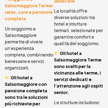
dedicate
Salsomaggiore Terme:
La località offre
relax, cure e pensione
diverse soluzioni tra
completa
hotel e strutture
Un soggiorno a
termali, selezionate per
Salsomaggiore
garantire comfort e
permette di vivere
qualità del soggiorno.
un’esperienza
Gli hotel a
completa, combinando
Salsomaggiore Terme
benessere e servizi
sono scelti per la
organizzati.
vicinanza alle terme, i
Gli hotel a
servizi dedicati e
Salsomaggiore con
l’attenzione agli ospiti
pensione completa
senior.
sono tra le soluzioni
Le strutture includono:
più richieste per