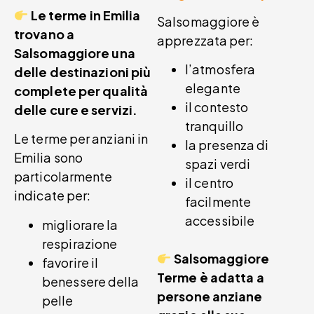
Le terme in Emilia
Salsomaggiore è
trovano a
apprezzata per:
Salsomaggiore una
l’atmosfera
delle destinazioni più
elegante
complete per qualità
il contesto
delle cure e servizi.
tranquillo
Le terme per anziani in
la presenza di
Emilia sono
spazi verdi
particolarmente
il centro
indicate per:
facilmente
accessibile
migliorare la
respirazione
Salsomaggiore
favorire il
Terme è adatta a
benessere della
persone anziane
pelle