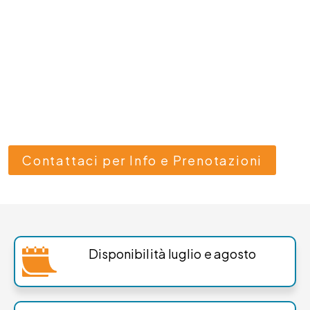
Salsomaggiore
• Emilia • Terme
a partire da:
893€ a persona a settimana
Contattaci per Info e Prenotazioni
Disponibilità luglio e agosto