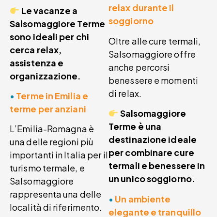
relax durante il
Le vacanze a
soggiorno
Salsomaggiore Terme
sono ideali per chi
Oltre alle cure termali,
cerca relax,
Salsomaggiore offre
assistenza e
anche percorsi
organizzazione.
benessere e momenti
di relax.
•
Terme in Emilia e
terme per anziani
Salsomaggiore
Terme è una
L’Emilia-Romagna è
destinazione ideale
una delle regioni più
per combinare cure
importanti in Italia per il
termali e benessere in
turismo termale, e
un unico soggiorno.
Salsomaggiore
rappresenta una delle
•
Un ambiente
località di riferimento.
elegante e tranquillo