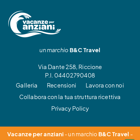
un marchio
B&C Travel
Via Dante 258, Riccione
P.I. 04402790408
Galleria
Recensioni
Lavora con noi
Collabora con la tua struttura ricettiva
Privacy Policy
Vacanze per anziani
- un marchio
B&C Travel
-