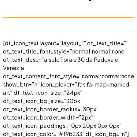
[dt_icon_text layout=”layout_1″ dt_text_title=””
dt_text_title_font_style=”normal:normal:none”
dt_text_desc=”a solo 1 ora e 30 da Padova e
Venezia”
dt_text_content_font_style=”normal:normal:none”
show_btn=”n” icon_picker=”fas fa-map-marked-
alt” dt_text_icon_size=”24px”
dt_text_icon_bg_size=”30px”
dt_text_icon_border_radius=”30px”
dt_text_icon_border_width=”2px”
dt_text_icon_paddings=”0px 20px 0px 0px”
dt_text_icon_color=”#f9b233″ dt_icon_bg=”n”]