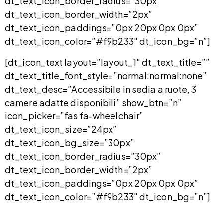
dt_text_icon_border_radius=”30px”
dt_text_icon_border_width=”2px”
dt_text_icon_paddings=”0px 20px 0px 0px”
dt_text_icon_color=”#f9b233″ dt_icon_bg=”n”]
[dt_icon_text layout=”layout_1″ dt_text_title=””
dt_text_title_font_style=”normal:normal:none”
dt_text_desc=”Accessibile in sedia a ruote, 3
camere adatte disponibili” show_btn=”n”
icon_picker=”fas fa-wheelchair”
dt_text_icon_size=”24px”
dt_text_icon_bg_size=”30px”
dt_text_icon_border_radius=”30px”
dt_text_icon_border_width=”2px”
dt_text_icon_paddings=”0px 20px 0px 0px”
dt_text_icon_color=”#f9b233″ dt_icon_bg=”n”]