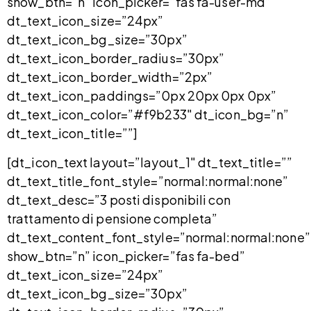
show_btn=”n” icon_picker=”fas fa-user-md”
dt_text_icon_size=”24px”
dt_text_icon_bg_size=”30px”
dt_text_icon_border_radius=”30px”
dt_text_icon_border_width=”2px”
dt_text_icon_paddings=”0px 20px 0px 0px”
dt_text_icon_color=”#f9b233″ dt_icon_bg=”n”
dt_text_icon_title=””]
[dt_icon_text layout=”layout_1″ dt_text_title=””
dt_text_title_font_style=”normal:normal:none”
dt_text_desc=”3 posti disponibili con
trattamento di pensione completa”
dt_text_content_font_style=”normal:normal:none”
show_btn=”n” icon_picker=”fas fa-bed”
dt_text_icon_size=”24px”
dt_text_icon_bg_size=”30px”