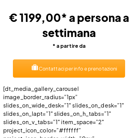
€ 1199,00* a persona a
settimana
* a partire da
Contattaci per info e prenotazioni
[dt_media_gallery_carousel
image_border_radius=”1px”
slides_on_wide_desk=”1″ slides_on_desk=”1″
slides_on_lapt=”1″ slides_on_h_tabs=”1″
slides_on_v_tabs=”1″ item_space=”2″
project_icon_color=”#ffffff”