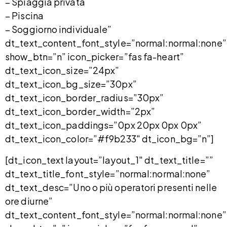
– Spiaggia privata
– Piscina
– Soggiorno individuale”
dt_text_content_font_style=”normal:normal:none”
show_btn=”n” icon_picker=”fas fa-heart”
dt_text_icon_size=”24px”
dt_text_icon_bg_size=”30px”
dt_text_icon_border_radius=”30px”
dt_text_icon_border_width=”2px”
dt_text_icon_paddings=”0px 20px 0px 0px”
dt_text_icon_color=”#f9b233″ dt_icon_bg=”n”]
[dt_icon_text layout=”layout_1″ dt_text_title=””
dt_text_title_font_style=”normal:normal:none”
dt_text_desc=”Uno o più operatori presenti nelle
ore diurne”
dt_text_content_font_style=”normal:normal:none”