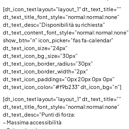
[dt_icon_text layout=”layout_1″ dt_text_title=””
dt_text_title_font_style=”normal:normal:none”
dt_text_desc=”Disponibilità su richiesta”
dt_text_content_font_style=”normal:normal:none”
show_btn=”n” icon_picker=”fas fa-calendar”
dt_text_icon_size=”24px”
dt_text_icon_bg_size=”30px”
dt_text_icon_border_radius=”30px”
dt_text_icon_border_width=”2px”
dt_text_icon_paddings=”0px 20px 0px 0px”
dt_text_icon_color=”#f9b233″ dt_icon_bg=”n”]
[dt_icon_text layout=”layout_1″ dt_text_title=””
dt_text_title_font_style=”normal:normal:none”
dt_text_desc=”Punti di forza:
– Massima accessibilità