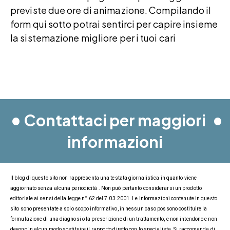
previste due ore di animazione. Compilando il
form qui sotto potrai sentirci per capire insieme
la sistemazione migliore per i tuoi cari
•
•
Contattaci per maggiori
informazioni
Il blog di questo sito non rappresenta una testata giornalistica in quanto viene
aggiornato senza alcuna periodicità . Non può pertanto considerarsi un prodotto
editoriale ai sensi della legge n° 62 del 7.03.2001. Le informazioni contenute in questo
sito sono presentate a solo scopo informativo, in nessun caso possono costituire la
formulazione di una diagnosi o la prescrizione di un trattamento, e non intendono e non
devono in alcun modo sostituire il rapporto diretto con lo specialista. Si raccomanda di