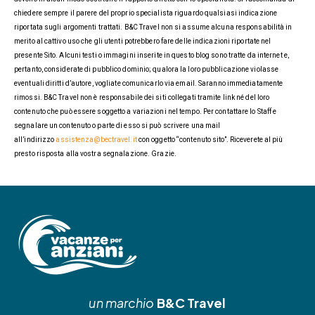
chiedere sempre il parere del proprio specialista riguardo qualsiasi indicazione
riportata sugli argomenti trattati. B&C Travel non si assume alcuna responsabilità in
merito al cattivo uso che gli utenti potrebbero fare delle indicazioni riportate nel
presente Sito. Alcuni testi o immagini inserite in questo blog sono tratte da internet e,
pertanto, considerate di pubblico dominio; qualora la loro pubblicazione violasse
eventuali diritti d’autore, vogliate comunicarlo via email. Saranno immediatamente
rimossi. B&C Travel non è responsabile dei siti collegati tramite link né del loro
contenuto che può essere soggetto a variazioni nel tempo. Per contattare lo Staff e
segnalare un contenuto o parte di esso si può scrivere una mail
all’indirizzo
assistenza@bectravel.it
con oggetto “contenuto sito”. Riceverete al più
presto risposta alla vostra segnalazione. Grazie.
un marchio
B&C Travel