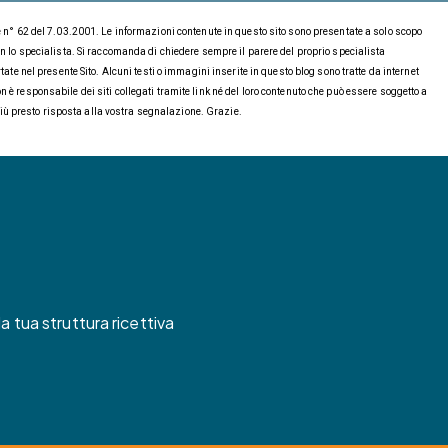
ge n° 62 del 7.03.2001. Le informazioni contenute in questo sito sono presentate a solo scopo
on lo specialista. Si raccomanda di chiedere sempre il parere del proprio specialista
ate nel presente Sito. Alcuni testi o immagini inserite in questo blog sono tratte da internet
è responsabile dei siti collegati tramite link né del loro contenuto che può essere soggetto a
 più presto risposta alla vostra segnalazione. Grazie.
a tua struttura ricettiva