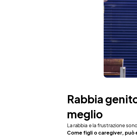
Rabbia genitor
meglio
La rabbia e la frustrazione son
Come figli o caregiver, può e