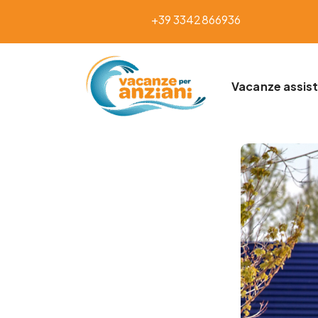
+39 3342866936
Vacanze assist