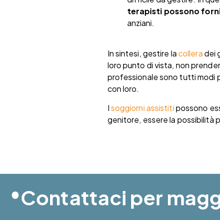
terapisti possono forn
anziani.
In sintesi, gestire la
collera
dei 
loro punto di vista, non prende
professionale sono tutti modi p
con loro.
I
soggiorni assistiti
possono esse
genitore, essere la possibilità
•
Contattaci per maggi