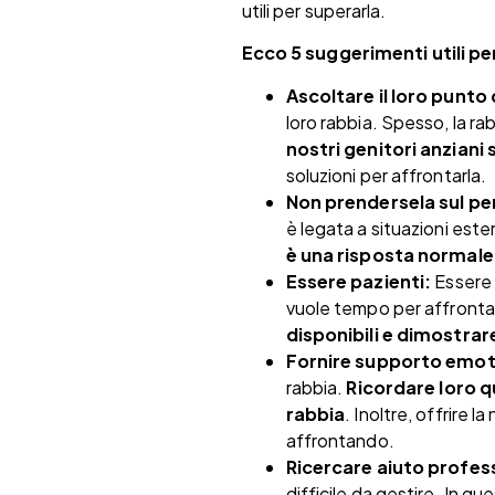
utili per superarla.
Ecco 5 suggerimenti utili per
Ascoltare il loro punto 
loro rabbia. Spesso, la ra
nostri genitori anziani
soluzioni per affrontarla.
Non prendersela sul pe
è legata a situazioni este
è una risposta normale
Essere pazienti:
Essere 
vuole tempo per affrontare
disponibili e dimostrare
Fornire supporto emot
rabbia.
Ricordare loro q
rabbia
. Inoltre, offrire 
affrontando.
Ricercare aiuto profes
difficile da gestire. In qu