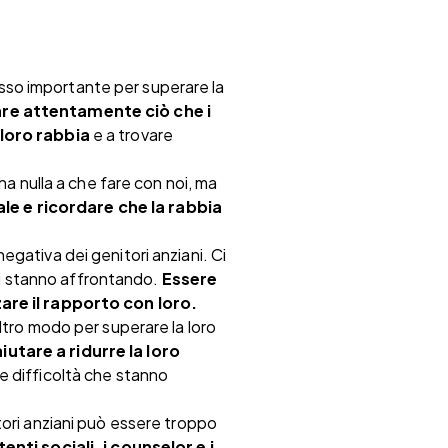
passo importante per superare la
re attentamente ciò che i
 loro rabbia
e a trovare
 ha nulla a che fare con noi, ma
le e ricordare che la rabbia
gativa dei genitori anziani. Ci
ani stanno affrontando.
Essere
zare il rapporto con loro.
altro modo per superare la loro
utare a ridurre la loro
 le difficoltà che stanno
tori anziani può essere troppo
tenti sociali, i counselor e i