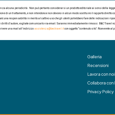
enza alcuna periodicità . Non può pertanto considerarsi un prodotto editoriale ai sensi della leg
one di un trattamento, e non intendono e non devono in alcun modo sostituire il rapporto diretto c
una responsabilità in merito al cattivo uso che gli utenti potrebbero fare delle indicazioni riport
i diritti d’autore, vogliate comunicarlo via email. Saranno immediatamente rimossi. B&C Travel non 
crivere una mail all’indirizzo
assistenza@bectravel.it
con oggetto “contenuto sito”. Riceverete al
Galleria
Recensioni
Lavora con noi
Collabora con l
Privacy Policy