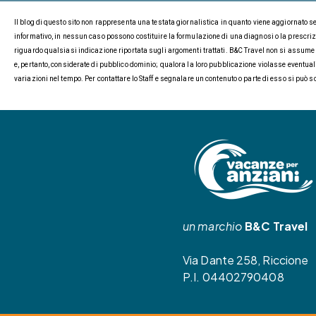
Il blog di questo sito non rappresenta una testata giornalistica in quanto viene aggiornato s
informativo, in nessun caso possono costituire la formulazione di una diagnosi o la prescrizi
riguardo qualsiasi indicazione riportata sugli argomenti trattati. B&C Travel non si assume alc
e, pertanto, considerate di pubblico dominio; qualora la loro pubblicazione violasse eventual
variazioni nel tempo. Per contattare lo Staff e segnalare un contenuto o parte di esso si può s
un marchio
B&C Travel
Via Dante 258, Riccione
P.I. 04402790408