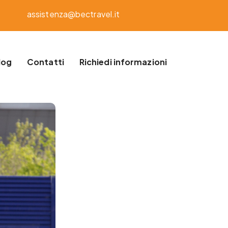
assistenza@bectravel.it
log
Contatti
Richiedi informazioni