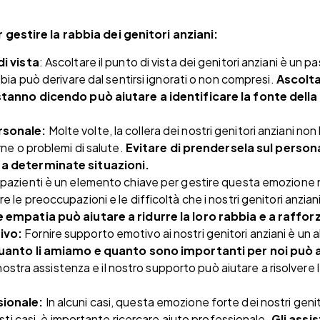
 gestire la rabbia dei genitori anziani:
di vista
: Ascoltare il punto di vista dei genitori anziani è un 
bbia può derivare dal sentirsi ignorati o non compresi.
Ascolta
 stanno dicendo può aiutare a identificare la fonte della
rsonale:
Molte volte, la collera dei nostri genitori anziani non
rne o problemi di salute.
Evitare di prendersela sul persona
 a determinate situazioni.
pazienti è un elemento chiave per gestire questa emozione ne
 le preoccupazioni e le difficoltà che i nostri genitori anzi
 empatia può aiutare a ridurre la loro rabbia e a raffor
ivo:
Fornire supporto emotivo ai nostri genitori anziani è un 
uanto li amiamo e quanto sono importanti per noi può ai
la nostra assistenza e il nostro supporto può aiutare a risolvere
sionale:
In alcuni casi, questa emozione forte dei nostri geni
esti casi, è importante ricercare aiuto professionale.
Gli assis