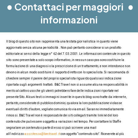
•
•
Contattaci per maggiori
informazioni
Il blog di questo sito non rappresenta una testata giornalistica in quanto viene
aggiornato senza alcuna periodicità . Non può pertanto considerarsi un prodotto
editoriale ai sensi della legge n° 62 del 7.03.2001. Le informazioni contenute in questo
sito sono presentate a solo scopo informativo, in nessun caso possono costituire la
formulazione di una diagnosi o la prescrizione di un trattamento, e non intendono e non
devono in alcun modo sostituire il rapporto diretto con lo specialista. Si raccomanda di
chiedere sempre il parere del proprio specialista riguardo qualsiasi indicazione
riportata sugli argomenti trattati. B&C Travel non si assume alcuna responsabilità in
merito al cattivo uso che gli utenti potrebbero fare delle indicazioni riportate nel
presente Sito. Alcuni testi o immagini inserite in questo blog sono tratte da internet e,
pertanto, considerate di pubblico dominio; qualora la loro pubblicazione violasse
eventuali diritti d’autore, vogliate comunicarlo via email. Saranno immediatamente
rimossi. B&C Travel non è responsabile dei siti collegati tramite link né del loro
contenuto che può essere soggetto a variazioni nel tempo. Per contattare lo Staff e
segnalare un contenuto o parte di esso si può scrivere una mail
all’indirizzo
assistenza@bectravel.it
con oggetto “contenuto sito”. Riceverete al più