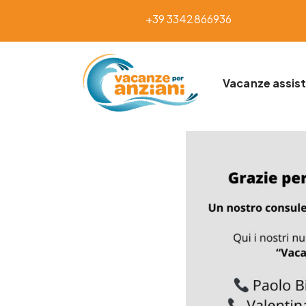
+39 3342866936
Vacanze assist