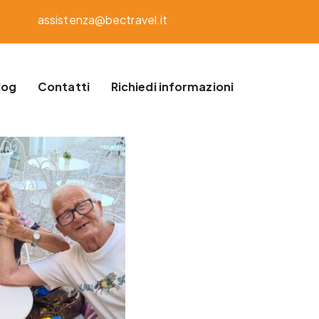
assistenza@bectravel.it
log
Contatti
Richiedi informazioni