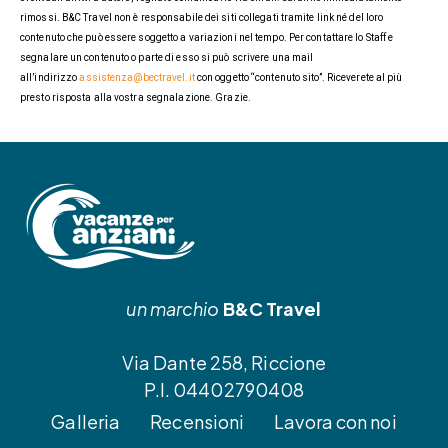
rimossi. B&C Travel non è responsabile dei siti collegati tramite link né del loro
contenuto che può essere soggetto a variazioni nel tempo. Per contattare lo Staff e
segnalare un contenuto o parte di esso si può scrivere una mail
all’indirizzo
assistenza@bectravel.it
con oggetto “contenuto sito”. Riceverete al più
presto risposta alla vostra segnalazione. Grazie.
un marchio
B&C Travel
Via Dante 258, Riccione
P.I. 04402790408
Galleria
Recensioni
Lavora con noi