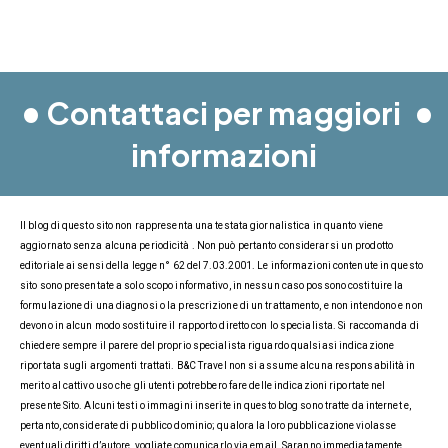
•
•
Contattaci per maggiori
informazioni
Il blog di questo sito non rappresenta una testata giornalistica in quanto viene
aggiornato senza alcuna periodicità . Non può pertanto considerarsi un prodotto
editoriale ai sensi della legge n° 62 del 7.03.2001. Le informazioni contenute in questo
sito sono presentate a solo scopo informativo, in nessun caso possono costituire la
formulazione di una diagnosi o la prescrizione di un trattamento, e non intendono e non
devono in alcun modo sostituire il rapporto diretto con lo specialista. Si raccomanda di
chiedere sempre il parere del proprio specialista riguardo qualsiasi indicazione
riportata sugli argomenti trattati. B&C Travel non si assume alcuna responsabilità in
merito al cattivo uso che gli utenti potrebbero fare delle indicazioni riportate nel
presente Sito. Alcuni testi o immagini inserite in questo blog sono tratte da internet e,
pertanto, considerate di pubblico dominio; qualora la loro pubblicazione violasse
eventuali diritti d’autore, vogliate comunicarlo via email. Saranno immediatamente