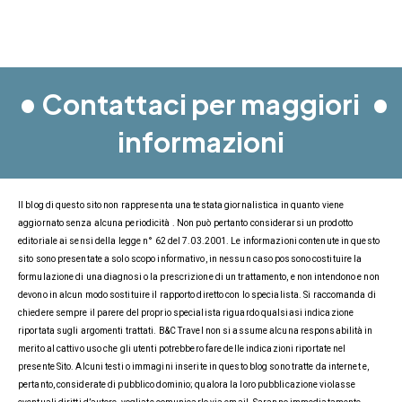
•
•
Contattaci per maggiori
informazioni
Il blog di questo sito non rappresenta una testata giornalistica in quanto viene
aggiornato senza alcuna periodicità . Non può pertanto considerarsi un prodotto
editoriale ai sensi della legge n° 62 del 7.03.2001. Le informazioni contenute in questo
sito sono presentate a solo scopo informativo, in nessun caso possono costituire la
formulazione di una diagnosi o la prescrizione di un trattamento, e non intendono e non
devono in alcun modo sostituire il rapporto diretto con lo specialista. Si raccomanda di
chiedere sempre il parere del proprio specialista riguardo qualsiasi indicazione
riportata sugli argomenti trattati. B&C Travel non si assume alcuna responsabilità in
merito al cattivo uso che gli utenti potrebbero fare delle indicazioni riportate nel
presente Sito. Alcuni testi o immagini inserite in questo blog sono tratte da internet e,
pertanto, considerate di pubblico dominio; qualora la loro pubblicazione violasse