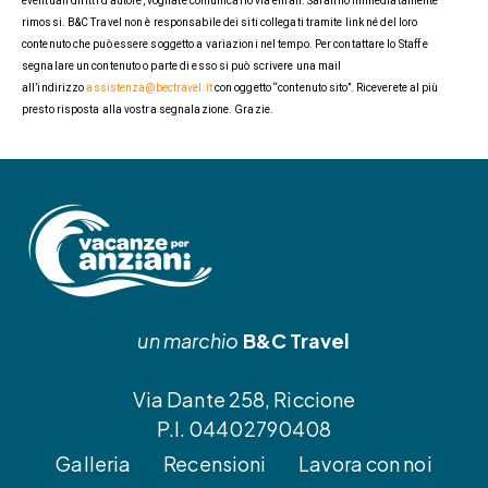
eventuali diritti d’autore, vogliate comunicarlo via email. Saranno immediatamente
rimossi. B&C Travel non è responsabile dei siti collegati tramite link né del loro
contenuto che può essere soggetto a variazioni nel tempo. Per contattare lo Staff e
segnalare un contenuto o parte di esso si può scrivere una mail
all’indirizzo
assistenza@bectravel.it
con oggetto “contenuto sito”. Riceverete al più
presto risposta alla vostra segnalazione. Grazie.
un marchio
B&C Travel
Via Dante 258, Riccione
P.I. 04402790408
Galleria
Recensioni
Lavora con noi