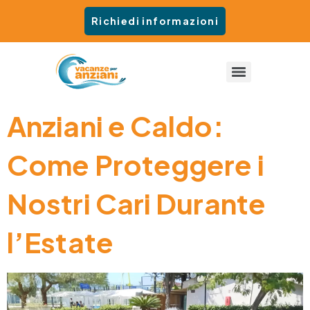
Richiedi informazioni
Anziani e Caldo:
Come Proteggere i
Nostri Cari Durante
l’Estate